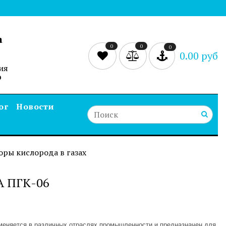
а
0
0
0
0.00 руб
ия
0
ог
Новости
оры кислорода в газах
 ПГК-06
меняется в различных отраслях промышленности и предназначен для