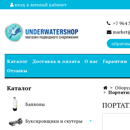
вход в личный кабинет
+7 964 
market@
обратны
Каталог
Доставка и оплата
О нас
Гарантии
Отзывы
Каталог
Обору
Портати
ПОРТАТ
Баллоны
Буксировщики и скутеры