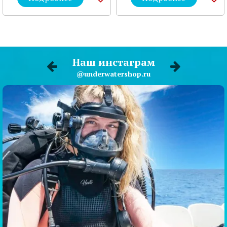
Наш инстаграм
@underwatershop.ru