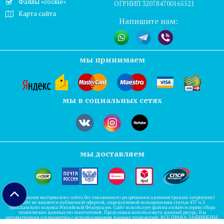
Файлы «cookie»
ОГРНИП 320784700165521
Карта сайта
Напишите нам:
мы принимаем
мы в социальных сетях
мы доставляем
Копирование материалов с сайта без письменного разрешения администрации запрещено!
Сайт не является публичной офертой, определяемой положениями статьи 437 ч.2
гражданского кодекса Российской Федерации. Сайт использует файлы cookies и сервис сбора
технических данных его посетителей. Продолжая использовать данный ресурс, Вы
автоматически соглашаетесь с использованием данных технологий. ВСЕ ПРАВА ЗАЩИЩЕНЫ.
Сайт разработан при участии
ValekTro Studio