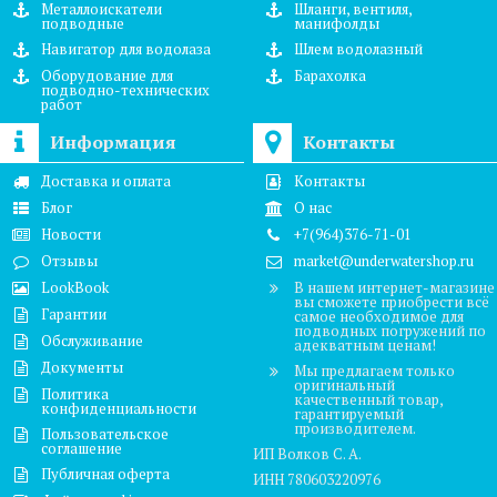
Металлоискатели
Шланги, вентиля,
подводные
манифолды
Навигатор для водолаза
Шлем водолазный
Оборудование для
Барахолка
подводно-технических
работ
Информация
Контакты
Доставка и оплата
Контакты
Блог
О нас
Новости
+7(964)376-71-01
Отзывы
market@underwatershop.ru
LookBook
В нашем интернет-магазине
вы сможете приобрести всё
Гарантии
самое необходимое для
подводных погружений по
Обслуживание
адекватным ценам!
Документы
Мы предлагаем только
оригинальный
Политика
качественный товар,
конфиденциальности
гарантируемый
производителем.
Пользовательское
соглашение
ИП Волков С. А.
Публичная оферта
ИНН 780603220976