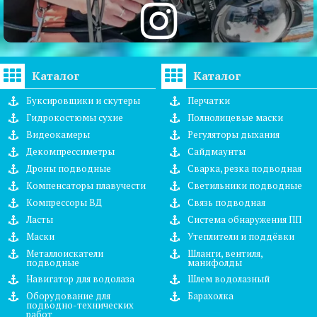
Каталог
Каталог
Буксировщики и скутеры
Перчатки
Гидрокостюмы сухие
Полнолицевые маски
Видеокамеры
Регуляторы дыхания
Декомпрессиметры
Сайдмаунты
Дроны подводные
Сварка, резка подводная
Компенсаторы плавучести
Светильники подводные
Компрессоры ВД
Связь подводная
Ласты
Система обнаружения ПП
Маски
Утеплители и поддёвки
Металлоискатели
Шланги, вентиля,
подводные
манифолды
Навигатор для водолаза
Шлем водолазный
Оборудование для
Барахолка
подводно-технических
работ