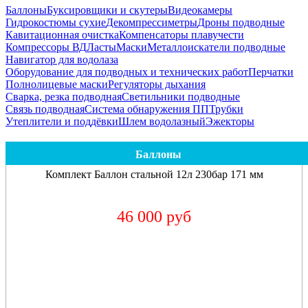
Баллоны
Буксировщики и скутеры
Видеокамеры
Гидрокостюмы сухие
Декомпрессиметры
Дроны подводные
Кавитационная очистка
Компенсаторы плавучести
Компрессоры ВД
Ласты
Маски
Металлоискатели подводные
Навигатор для водолаза
Оборудование для подводных и технических работ
Перчатки
Полнолицевые маски
Регуляторы дыхания
Сварка, резка подводная
Светильники подводные
Связь подводная
Система обнаружения ПП
Трубки
Утеплители и поддёвки
Шлем водолазный
Эжекторы
Баллоны
Комплект Баллон стальной 12л 230бар 171 мм
46 000 руб