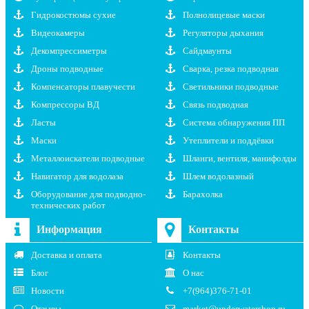
Гидрокостюмы сухие
Полнолицевые маски
Видеокамеры
Регуляторы дыхания
Декомпрессиметры
Сайдмаунты
Дроны подводные
Сварка, резка подводная
Компенсаторы плавучести
Светильники подводные
Компрессоры ВД
Связь подводная
Ласты
Система обнаружения ПП
Маски
Утеплители и поддёвки
Металлоискатели подводные
Шланги, вентиля, манифолды
Навигатор для водолаза
Шлем водолазный
Оборудование для подводно-
Барахолка
технических работ
Информация
Контакты
Доставка и оплата
Контакты
Блог
О нас
Новости
+7(964)376-71-01
Отзывы
market@underwatershop.ru