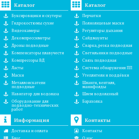
Каталог
Каталог
Буксировщики и скутеры
Перчатки
Гидрокостюмы сухие
Полнолицевые маски
Видеокамеры
Регуляторы дыхания
Декомпрессиметры
Сайдмаунты
Дроны подводные
Сварка, резка подводная
Компенсаторы плавучести
Светильники подводные
Компрессоры ВД
Связь подводная
Ласты
Система обнаружения ПП
Маски
Утеплители и поддёвки
Металлоискатели
Шланги, вентиля,
подводные
манифолды
Навигатор для водолаза
Шлем водолазный
Оборудование для
Барахолка
подводно-технических
работ
Информация
Контакты
Доставка и оплата
Контакты
Блог
О нас