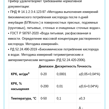
Прибор удовлетворяет требованиям нормативной
документации:
• ПНД Ф 14.1:2:3:4.123-97 «Методика выполнения измерений
биохимического потребления кислорода после n-дней
инкубации (БПКполн.) в поверхностных пресных, подземных
(грунтовых), питьевых, сточных и очищенных сточных водах».
• ГОСТ Р 58797-2020 «Вода питьевая, расфасованная в
емкости. Определение массовой концентрации растворенного
кислорода. Методика измерений».
• РД 52.24.490-2019 «Биохимическое потребление кислорода
в водах. Методика измерений титриметрическим и
амперометрическим методами» (РД 52.24.420-2006).
Диапазон
Дискретность
Точность
3
КРК, мг/дм
0-20
0,0001
±(0,05+0,04*А)
КРК, %
0-200
0,01
±(0,6+0,04*А)
насыщения
Температура,
°C
0-50
0,1
±0,3
А -