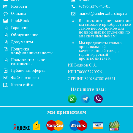
Новости
+7(964)376-71-01
Отзывы
market@underwatershop.ru
LookBook
В нашем интернет-магазине
вы сможете приобрести всё
Гарантии
самое необходимое для
подводных погружений по
Обслуживание
адекватным ценам!
Документы
Мы предлагаем только
оригинальный
Политика
качественный товар,
конфиденциальности
гарантируемый
производителем.
Пользовательское
соглашение
ИП Волков С. А.
Публичная оферта
ИНН 780603220976
Файлы «cookie»
ОГРНИП 320784700165521
Карта сайта
Напишите нам:
мы принимаем