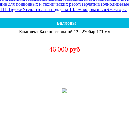
ние для подводных и технических работ
Перчатки
Полнолицевые
я ПП
Трубки
Утеплители и поддёвки
Шлем водолазный
Эжекторы
Баллоны
Комплект Баллон стальной 12л 230бар 171 мм
46 000 руб