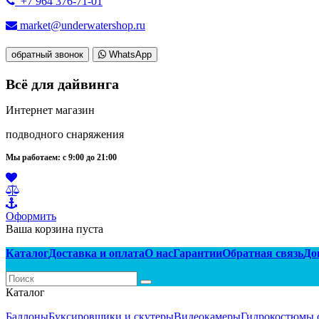
+7 964 376-71-01
market@underwatershop.ru
обратный звонок
WhatsApp
Всё для дайвинга
Интернет магазин
подводного снаряжения
Мы работаем: с 9:00 до 21:00
Оформить
Ваша корзина пуста
Каталог
Доставка и оплата
О нас
Гарантии
Обратная связь
До
Каталог
Баллоны
Буксировщики и скутеры
Видеокамеры
Гидрокостюмы 