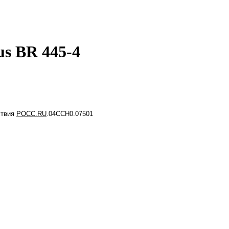
s BR 445-4
ствия
РОСС.RU
.04CCH0.07501