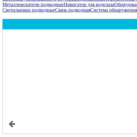
Металлоискатели подводные
Навигатор для водолаза
Оборудова
Светильники подводные
Связь подводная
Система обнаружени