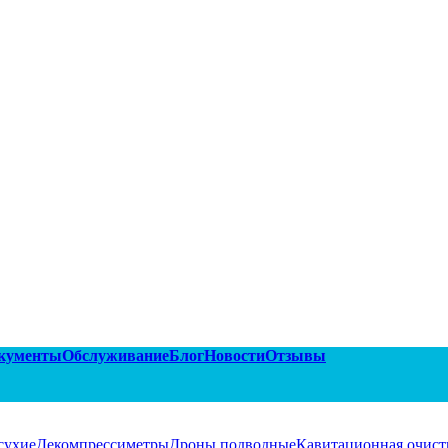
кументы
Обслуживание
Блог
Новости
Отзывы
сухие
Декомпрессиметры
Дроны подводные
Кавитационная очист