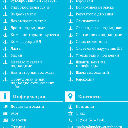
Буксировщики и скутеры
Перчатки
Гидрокостюмы сухие
Полнолицевые маски
Видеокамеры
Регуляторы дыхания
Декомпрессиметры
Сайдмаунты
Дроны подводные
Сварка, резка подводная
Компенсаторы плавучести
Светильники подводные
Компрессоры ВД
Связь подводная
Ласты
Система обнаружения ПП
Маски
Утеплители и поддёвки
Металлоискатели
Шланги, вентиля,
подводные
манифолды
Навигатор для водолаза
Шлем водолазный
Оборудование для
Барахолка
подводно-технических
работ
Информация
Контакты
Доставка и оплата
Контакты
Блог
О нас
Новости
+7(964)376-71-01
Отзывы
market@underwatershop.ru