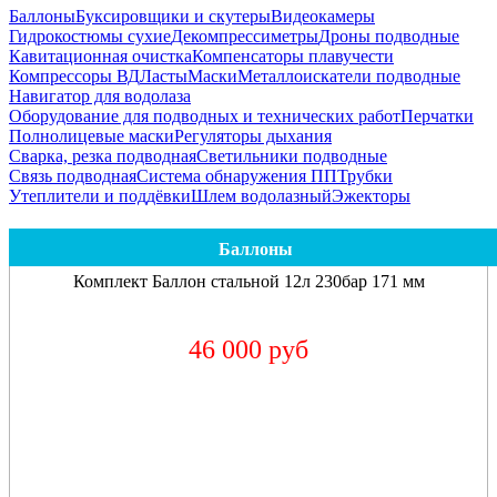
Баллоны
Буксировщики и скутеры
Видеокамеры
Гидрокостюмы сухие
Декомпрессиметры
Дроны подводные
Кавитационная очистка
Компенсаторы плавучести
Компрессоры ВД
Ласты
Маски
Металлоискатели подводные
Навигатор для водолаза
Оборудование для подводных и технических работ
Перчатки
Полнолицевые маски
Регуляторы дыхания
Сварка, резка подводная
Светильники подводные
Связь подводная
Система обнаружения ПП
Трубки
Утеплители и поддёвки
Шлем водолазный
Эжекторы
Баллоны
Комплект Баллон стальной 12л 230бар 171 мм
46 000 руб