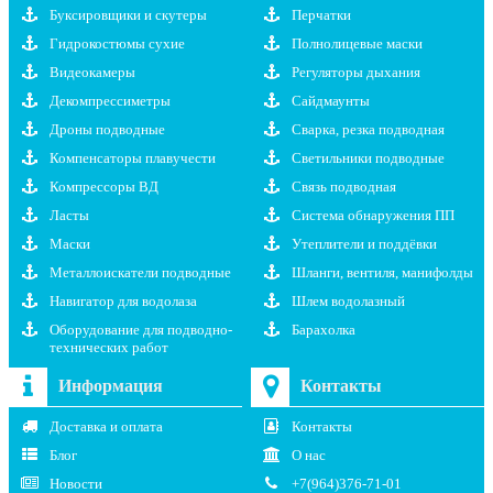
Буксировщики и скутеры
Перчатки
Гидрокостюмы сухие
Полнолицевые маски
Видеокамеры
Регуляторы дыхания
Декомпрессиметры
Сайдмаунты
Дроны подводные
Сварка, резка подводная
Компенсаторы плавучести
Светильники подводные
Компрессоры ВД
Связь подводная
Ласты
Система обнаружения ПП
Маски
Утеплители и поддёвки
Металлоискатели подводные
Шланги, вентиля, манифолды
Навигатор для водолаза
Шлем водолазный
Оборудование для подводно-
Барахолка
технических работ
Информация
Контакты
Доставка и оплата
Контакты
Блог
О нас
Новости
+7(964)376-71-01