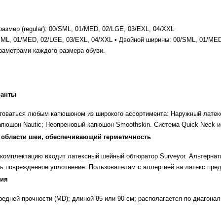
размер (regular): 00/SML, 01/MED, 02/LGE, 03/EXL, 04/XXL
SML, 01/MED, 02/LGE, 03/EXL, 04/XXL • Двойной ширины: 00/SML, 01/ME
раметрами каждого размера обуви.
ианты
товаться любым капюшоном из широкого ассортимента: Наружный лате
пюшон Nautic; Неопреновый капюшон Smoothskin. Система Quick Neck и
 области шеи, обеспечивающий герметичность
комплектацию входит латексный шейный обтюратор Surveyor. Альтернат
ь поврежденное уплотнение. Пользователям с аллергией на латекс пре
ния
редней прочности (MD); длиной 85 или 90 см; располагается по диагона