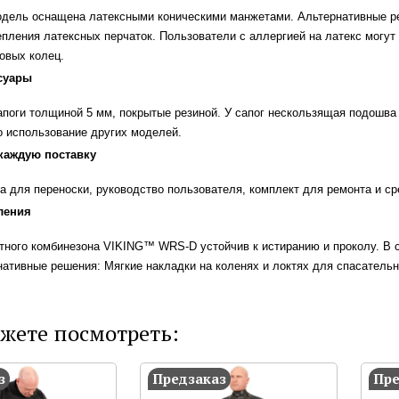
одель оснащена латексными коническими манжетами. Альтернативные р
епления латексных перчаток. Пользователи с аллергией на латекс могу
овых колец.
суары
поги толщиной 5 мм, покрытые резиной. У сапог нескользящая подошва 
 использование других моделей.
каждую поставку
а для переноски, руководство пользователя, комплект для ремонта и ср
ления
ного комбинезона VIKING™ WRS-D устойчив к истиранию и проколу. В с
нативные решения: Мягкие накладки на коленях и локтях для спасатель
жете посмотреть:
з
Предзаказ
Пре