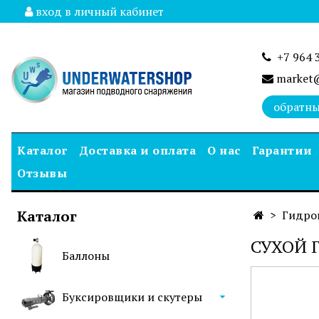
вход в личный кабинет
+7 964 
market@
обратны
Каталог
Доставка и оплата
О нас
Гарантии
Отзывы
Каталог
Гидро
СУХОЙ 
Баллоны
Буксировщики и скутеры