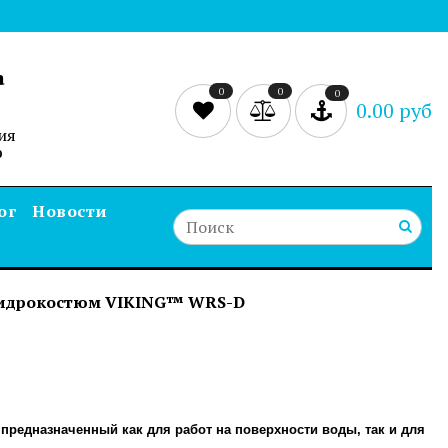
а
0
0
0
0.00 руб
ия
0
ог
Новости
гидрокостюм VIKING™ WRS-D
предназначенный как для работ на поверхности воды, так и для