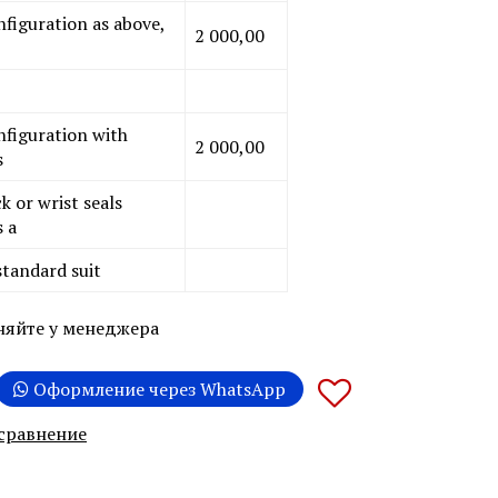
iguration as above,
2 000,00
figuration with
2 000,00
s
k or wrist seals
s a
standard suit
няйте у менеджера
Оформление через WhatsApp
 сравнение