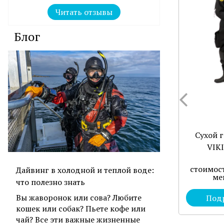
Читать отзывы
Блог
Сухой 
VIK
стоимост
Дайвинг в холодной и теплой воде:
ме
что полезно знать
Вы жаворонок или сова? Любите
Под
кошек или собак? Пьете кофе или
чай? Все эти важные жизненные