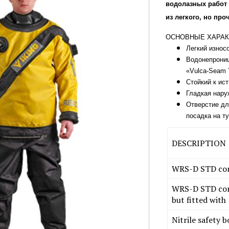
водолазных работ
из легкого, но про
ОСНОВНЫЕ ХАРАК
Легкий износ
Водонепрониц
«Vulca-Seam 
Стойкий к ис
Гладкая нару
Отверстие дл
посадка на т
DESCRIPTION
WRS-D STD conf
WRS-D STD conf
but fitted with
Nitrile safety b