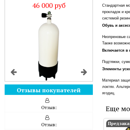
46 000 руб
Стандартная м
прокладок и кр
системой резин
Обувь и аксес
Неопреновые са
Также возможно
Включается в 
Подтяжки, сумк
Элементы уси
Материал защит
локтях. Альтер
Отзывы покупателей
ягодиц.
Еще мо
Отзыв:
Предзака
Отзыв: