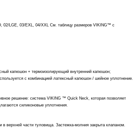
D, 02/LGE, 03/EXL, 04/XXL См. таблицу размеров VIKING™ с
ксный капюшон + термоизолирующий внутренний капюшон;
спользуется с комбинацией латексный капюшон / шейное уплотнение.
ивное решение: система VIKING ™ Quick Neck, которая позволяет
длагаются силиконовые уплотнения.
ли в верхней части туловища. Застежка-молния закрыта клапаном.