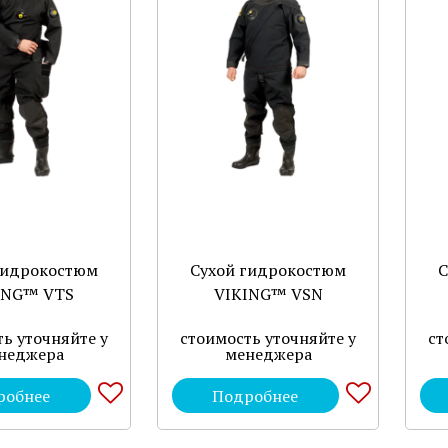
гидрокостюм
Сухой гидрокостюм
С
ING™ VTS
VIKING™ VSN
ь уточняйте у
стоимость уточняйте у
ст
неджера
менеджера
робнее
Подробнее