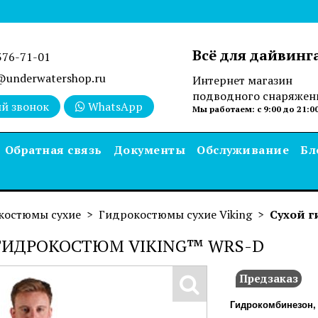
Всё для дайвинг
376-71-01
underwatershop.ru
Интернет магазин
подводного снаряжен
й звонок
WhatsApp
Мы работаем: с 9:00 до 21:0
Обратная связь
Документы
Обслуживание
Бл
костюмы сухие
Гидрокостюмы сухие Viking
Сухой 
ГИДРОКОСТЮМ VIKING™ WRS-D
Предзаказ
Гидрокомбинезон, 