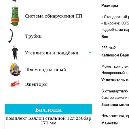
Размеры
Система обнаружения ПП
• Cтандартный 
• Широкие: 00/
подробными па
Трубки
Вес
255 г/м2
Утеплители и поддёвки
Капюшон Вар
Может комплек
Шлем водолазный
Неопреновый ка
Уплотнитель в
Эжекторы
В стандартную 
быстро заменит
Застежка-мол
Баллоны
Немагнитная, с
Комплект Баллон стальной 12л 230бар
171 мм
Манжеты