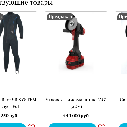
твующие товары
з
Предзаказ
Пре
 Bare SB SYSTEM
Угловая шлифмашинка "AG"
Св
Layer Full
(50м)
 250 руб
440 000 руб