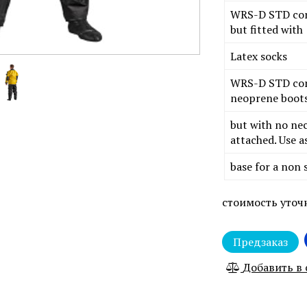
WRS-D STD conf
but fitted with
Latex socks
WRS-D STD con
neoprene boot
but with no nec
attached. Use a
base for a non 
стоимость уточ
Предзаказ
Добавить в