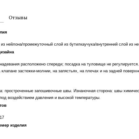
Отзывы
елия
из нейлона/промежуточный слой из бутилкаучука/внутренний слой из не
дизайна
надевания расположено спереди; посадка на туловище не регулируется
 клапане застежки-молнии, на запястьях, на плечах и на задней поверхно
а: простроченные запошивочные швы. Изнаночная сторона: швы химиче
под воздействием давления и высокой температуры.
тов
017
омер изделия