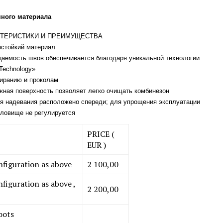
чного материала
ТЕРИСТИКИ И ПРЕИМУЩЕСТВА
остойкий материал
аемость швов обеспечивается благодаря уникальной технологии
Technology»
тиранию и проколам
жная поверхность позволяет легко очищать комбинезон ​
я надевания расположено спереди; для упрощения эксплуатации
уловище не регулируется
PRICE (
EUR )
iguration as above
2 100,00
iguration as above ,
2 200,00
oots