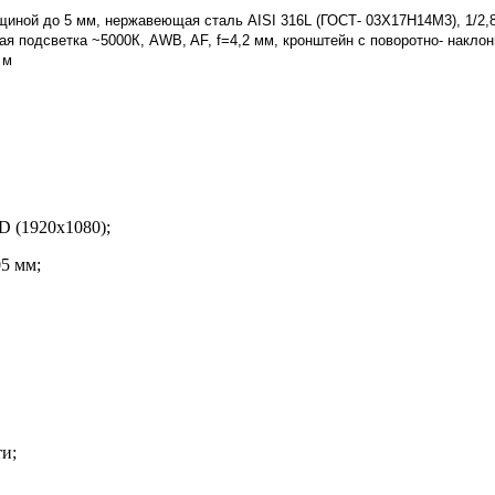
иной до 5 мм, нержавеющая сталь AISI 316L (ГОСТ- 03Х17Н14М3), 1/2,8"
ая подсветка ~5000К, AWB, AF, f=4,2 мм, кронштейн с поворотно- наклон
 м
 (1920х1080);
5 мм;
и;