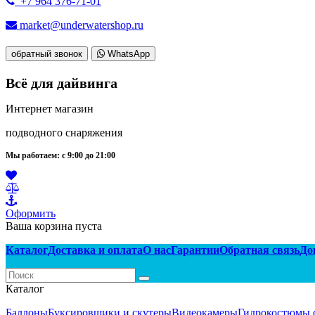
+7 964 376-71-01
market@underwatershop.ru
обратный звонок
WhatsApp
Всё для дайвинга
Интернет магазин
подводного снаряжения
Мы работаем: с 9:00 до 21:00
Оформить
Ваша корзина пуста
Каталог
Доставка и оплата
О нас
Гарантии
Обратная связь
До
Каталог
Баллоны
Буксировщики и скутеры
Видеокамеры
Гидрокостюмы 