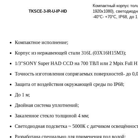
Компактный корпус толщ
TKSCE-3-IR-U-IP-HD
1920х1080), светодиодн
-40°C- +70°C, IP68, до 1
Компактное исполнение;
Корпус из нержавеющей стали 316L (03Х16Н15М3);
1/3"SONY Super HAD CCD на 700 ТВЛ или 2 Mpix Full HD
Точность изготовления сопрягаемых поверхностей- до 0,0
Защита от воздействия окружающей среды по IP68;
До 1 м;
Двойная система уплотнений;
Закаленное стекло толщиной 4 мм;
Светодиодная подсветка ~ 5000К с датчиком освещённост
Разработана специально для применения под водой;