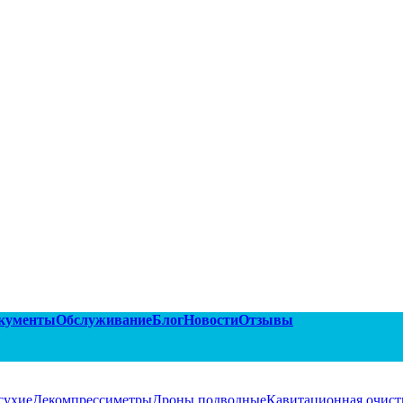
кументы
Обслуживание
Блог
Новости
Отзывы
сухие
Декомпрессиметры
Дроны подводные
Кавитационная очист