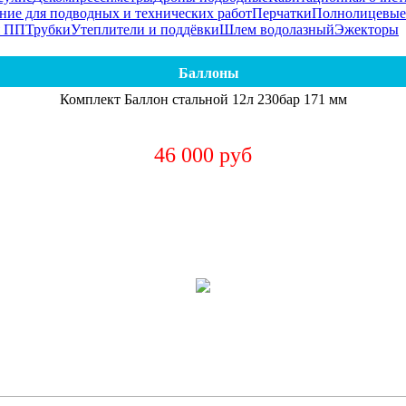
ние для подводных и технических работ
Перчатки
Полнолицевые
я ПП
Трубки
Утеплители и поддёвки
Шлем водолазный
Эжекторы
Баллоны
Комплект Баллон стальной 12л 230бар 171 мм
46 000 руб