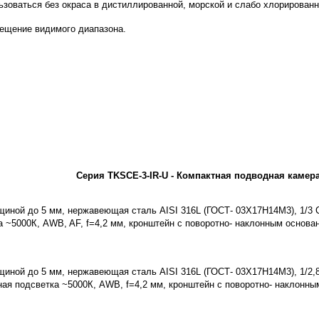
оваться без окраса в дистиллированной, морской и слабо хлорированн
ещение видимого диапазона.
Серия TKSCE-3-IR-U - Компактная подводная камер
щиной до 5 мм, нержавеющая сталь AISI 316L (ГОСТ- 03Х17Н14М3), 1/3 
 ~5000К, AWB, AF, f=4,2 мм, кронштейн с поворотно- наклонным основани
иной до 5 мм, нержавеющая сталь AISI 316L (ГОСТ- 03Х17Н14М3), 1/2,8"
ая подсветка ~5000К, AWB, f=4,2 мм, кронштейн с поворотно- наклонным