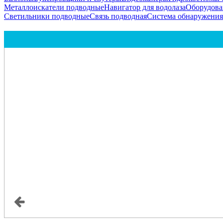
Металлоискатели подводные
Навигатор для водолаза
Оборудова
Светильники подводные
Связь подводная
Система обнаружени