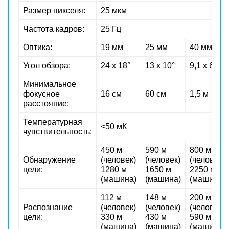
Размер пикселя:
25 мкм
Частота кадров:
25 Гц
Оптика:
19 мм
25 мм
40 мм
Угол обзора:
24 х 18°
13 х 10°
9,1 х 6,9°
Минимальное
фокусное
16 см
60 см
1,5 м
расстояние:
Температурная
<50 мК
чувствительность:
450 м
590 м
800 м
Обнаружение
(человек)
(человек)
(человек)
цели:
1280 м
1650 м
2250 м
(машина)
(машина)
(машина)
112 м
148 м
200 м
Распознание
(человек)
(человек)
(человек)
цели:
330 м
430 м
590 м
(машина)
(машина)
(машина)