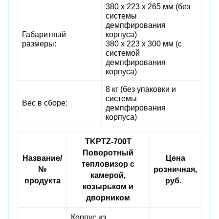
380 х 223 х 265 мм (без
системы
демпфирования
Габаритный
корпуса)
размеры:
380 х 223 х 300 мм (с
системой
демпфирования
корпуса)
8 кг (без упаковки и
системы
Вес в сборе:
демпфирования
корпуса)
TKPTZ-700T
Поворотный
Название/
Цена
тепловизор с
№
розничная,
камерой,
продукта
руб.
козырьком и
дворником
Корпус из