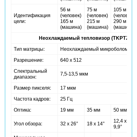
56 м
75 м
105 м
Идентификация
(человек)
(человек)
(человек)
цели:
165 м
215 м
290 м
(машина)
(машина)
(машина)
Неохлаждаемый тепловизор (TKPTZ-700
Тип матрицы:
Неохлаждаемый микроболометр
Разрешение:
640 x 512
Спектральный
7,5-13,5 мкм
диапазон:
Размер пикселя:
17 мкм
Частота кадров:
25 Гц
Оптика:
19 мм
35 мм
50 мм
12,4 х
Угол обзора:
32 х 26°
18 х 14°
9,9°