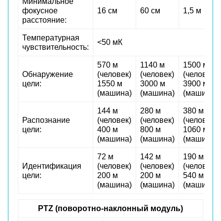
Минимальное
фокусное
16 см
60 см
1,5 м
расстояние:
Температурная
<50 мК
чувствительность:
570 м
1140 м
1500 м
Обнаружение
(человек)
(человек)
(человек)
цели:
1550 м
3000 м
3900 м
(машина)
(машина)
(машина)
144 м
280 м
380 м
Распознание
(человек)
(человек)
(человек)
цели:
400 м
800 м
1060 м
(машина)
(машина)
(машина)
72 м
142 м
190 м
Идентификация
(человек)
(человек)
(человек)
цели:
200 м
200 м
540 м
(машина)
(машина)
(машина)
PTZ (поворотно-наклонный модуль)