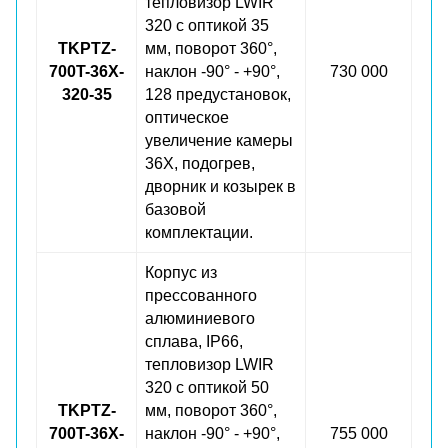
тепловизор LWIR
320 с оптикой 35
TKPTZ-
мм, поворот 360°,
700T-36X-
наклон -90° - +90°,
730 000
320-35
128 предустановок,
оптическое
увеличение камеры
36X, подогрев,
дворник и козырек в
базовой
комплектации.
Корпус из
прессованного
алюминиевого
сплава, IP66,
тепловизор LWIR
320 с оптикой 50
TKPTZ-
мм, поворот 360°,
700T-36X-
наклон -90° - +90°,
755 000