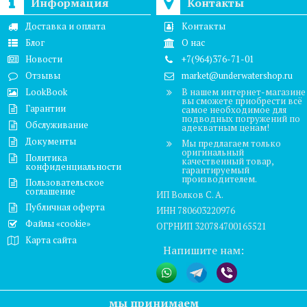
Информация
Контакты
Доставка и оплата
Контакты
Блог
О нас
Новости
+7(964)376-71-01
Отзывы
market@underwatershop.ru
LookBook
В нашем интернет-магазине
вы сможете приобрести всё
Гарантии
самое необходимое для
подводных погружений по
Обслуживание
адекватным ценам!
Документы
Мы предлагаем только
оригинальный
Политика
качественный товар,
конфиденциальности
гарантируемый
производителем.
Пользовательское
соглашение
ИП Волков С. А.
Публичная оферта
ИНН 780603220976
Файлы «cookie»
ОГРНИП 320784700165521
Карта сайта
Напишите нам:
мы принимаем