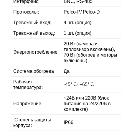
Интерфейс:
BNC, RS-485
Протоколы:
Pelco-P/ Pelco-D
Тревожный вход:
4 шт. (опция)
Тревожный выход:
1 шт. (опция)
20 Вт (камера и
тепловизор включены),
Энергопотребление:
70 Вт (обогрев и моторы
включены)
Система обогрева
Да
Рабочая
-45° С- +65° С
температура:
~24В или 220В (блок
Напряжение:
питания на 24/220В в
комплекте)
:Степень защиты
IP66
корпуса: