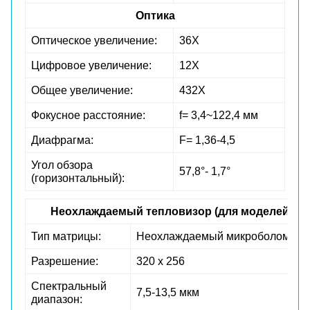
Оптика
Оптическое увеличение:
36Х
Цифровое увеличение:
12Х
Общее увеличение:
432Х
Фокусное расстояние:
f= 3,4~122,4 мм
Диафрагма:
F= 1,36-4,5
Угол обзора
57,8°- 1,7°
(горизонтальный):
Неохлаждаемый тепловизор (для моделей TKP
Тип матрицы:
Неохлаждаемый микроболометр
Разрешение:
320 х 256
Спектральный
7,5-13,5 мкм
диапазон: