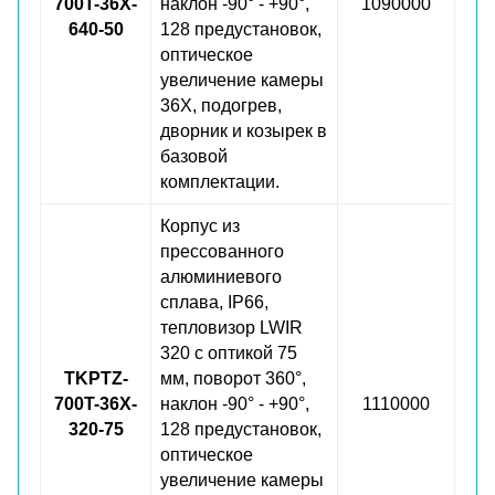
700T-36X-
наклон -90° - +90°,
1090000
640-50
128 предустановок,
оптическое
увеличение камеры
36X, подогрев,
дворник и козырек в
базовой
комплектации.
Корпус из
прессованного
алюминиевого
сплава, IP66,
тепловизор LWIR
320 с оптикой 75
TKPTZ-
мм, поворот 360°,
700T-36X-
наклон -90° - +90°,
1110000
320-75
128 предустановок,
оптическое
увеличение камеры