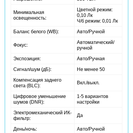
Цветной режим:
Минимальная
0,10 Лк
освещенность:
Ч/б режим: 0,01 Лк
Баланс белого (WB):
Авто/Ручной
Автоматический/
Фокус:
ручной
Экспозиция:
Авто/Ручная
Сигнал/шум (дБ):
Не менее 50
Компенсация заднего
Вкл./выкл.
света (BLC):
Цифровое уменьшение
1-5 вариантов
шумов (DNR):
настройки
Электромеханический ИК-
Да
фильтр:
День/ночь:
Авто/Ручной