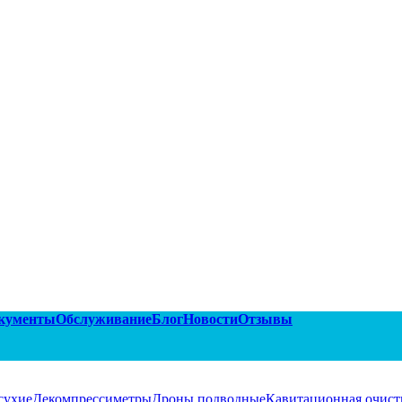
кументы
Обслуживание
Блог
Новости
Отзывы
сухие
Декомпрессиметры
Дроны подводные
Кавитационная очист