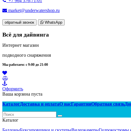
+7 964 376-71-01
market@underwatershop.ru
обратный звонок
WhatsApp
Всё для дайвинга
Интернет магазин
подводного снаряжения
Мы работаем: с 9:00 до 21:00
Оформить
Ваша корзина пуста
Каталог
Доставка и оплата
О нас
Гарантии
Обратная связь
До
Каталог
Баллоны
Буксировщики и скутеры
Видеокамеры
Гидрокостюмы 