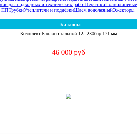
ние для подводных и технических работ
Перчатки
Полнолицевые
я ПП
Трубки
Утеплители и поддёвки
Шлем водолазный
Эжекторы
Баллоны
Комплект Баллон стальной 12л 230бар 171 мм
46 000 руб