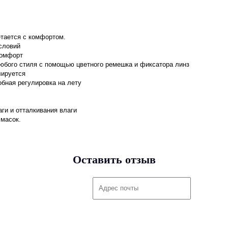
етается с комфортом.
словий
комфорт
любого стиля с помощью цветного ремешка и фиксатора линз
лируется
бная регулировка на лету
ги и отталкивания влаги
 масок.
Оставить отзыв