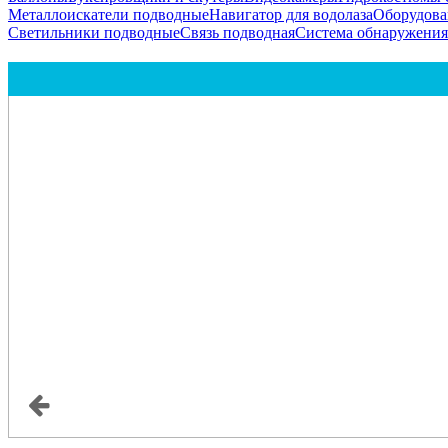
Металлоискатели подводные
Навигатор для водолаза
Оборудова
Светильники подводные
Связь подводная
Система обнаружени