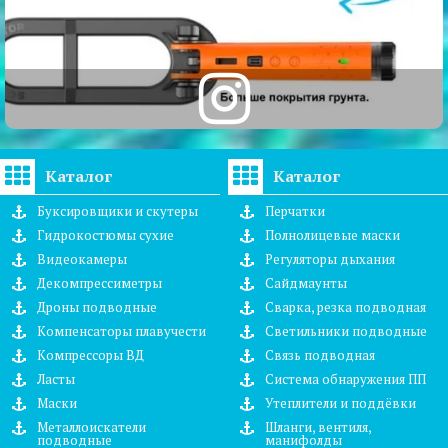
Каталог
Каталог
Буксировщики и скутеры
Перчатки
Гидрокостюмы сухие
Полнолицевые маски
Видеокамеры
Регуляторы дыхания
Декомпрессиметры
Сайдмаунты
Дроны подводные
Сварка, резка подводная
Компенсаторы плавучести
Светильники подводные
Компрессоры ВД
Связь подводная
Ласты
Система обнаружения ПП
Маски
Утеплители и поддёвки
Металлоискатели
Шланги, вентиля,
подводные
манифолды