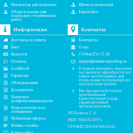
Навигатор для водолаза
Шлем водолазный
Оборудование для
Барахолка
подводно-технических
работ
Информация
Контакты
Доставка и оплата
Контакты
Блог
О нас
Новости
+7(964)376-71-01
Отзывы
market@underwatershop.ru
LookBook
В нашем интернет-магазине
вы сможете приобрести всё
Гарантии
самое необходимое для
подводных погружений по
Обслуживание
адекватным ценам!
Документы
Мы предлагаем только
оригинальный
Политика
качественный товар,
конфиденциальности
гарантируемый
производителем.
Пользовательское
соглашение
ИП Волков С. А.
Публичная оферта
ИНН 780603220976
Файлы «cookie»
ОГРНИП 320784700165521
Карта сайта