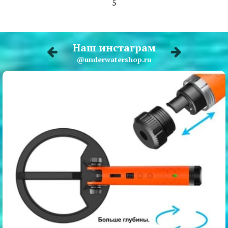
5
Наш инстаграм
@underwatershop.ru