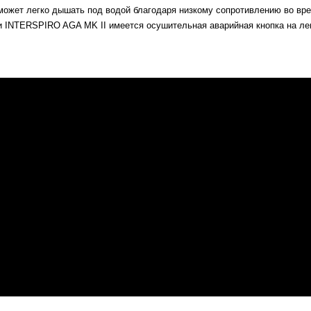
ожет легко дышать под водой благодаря низкому сопротивлению во вре
INTERSPIRO AGA MK II имеется осушительная аварийная кнопка на лег