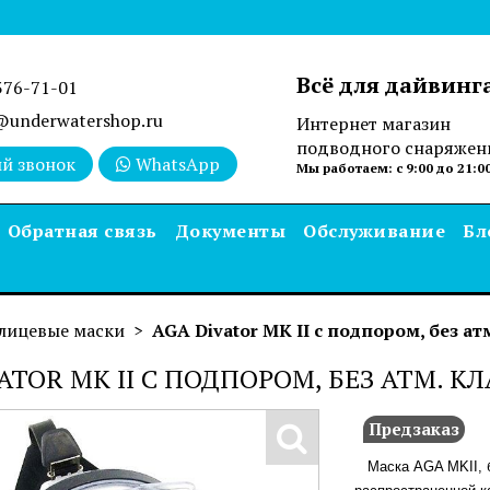
Всё для дайвинг
376-71-01
underwatershop.ru
Интернет магазин
подводного снаряжен
й звонок
WhatsApp
Мы работаем: с 9:00 до 21:0
Обратная связь
Документы
Обслуживание
Бл
лицевые маски
AGA Divator MK II с подпором, без ат
ATOR MK II С ПОДПОРОМ, БЕЗ АТМ. К
Предзаказ
Маска AGA MKII, б