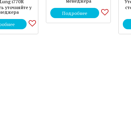
менеджера
Lung i770R
Ут
ь уточняйте у
ст
неджера
Подробнее
робнее