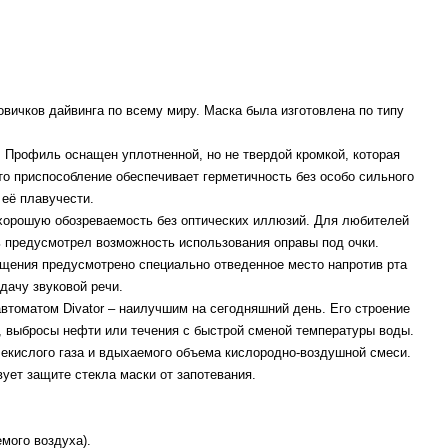
вичков дайвинга по всему миру. Маска была изготовлена по типу
Профиль оснащен уплотненной, но не твердой кромкой, которая
то приспособление обеспечивает герметичность без особо сильного
 её плавучести.
хорошую обозреваемость без оптических иллюзий. Для любителей
ь предусмотрел возможность использования оправы под очки.
щения предусмотрено специально отведенное место напротив рта
дачу звуковой речи.
томатом Divator – наилучшим на сегодняшний день. Его строение
, выбросы нефти или течения с быстрой сменой температуры воды.
кислого газа и вдыхаемого объема кислородно-воздушной смеси.
ует защите стекла маски от запотевания.
мого воздуха).