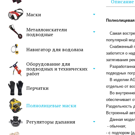
Описание
Маски
Полнолицевая
Металлоискатели
подводные
Самая востребо
популярной мод
Снабженный пят
Навигатор для водолаза
заботится о на
затягивания ре
Оборудование для
Разработанная 
подводных и технических
работ
подводных погр
В изделии AGA
отдельно от во
Перчатки
Во внутренней 
обеспечивает о
Полнолицевые маски
Раздельность 
Встроенный авт
Данная модель
Регуляторы дыхания
- обычная;
- с подпором (