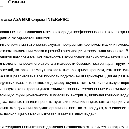
Отзывы
 маска
AGA MKII
фирмы INTERSPIRO
ванная полнолицевая маска как среди профессионалов, так и среди но
ели с газодымовой защитой.
ью ремнями наголовник служит прекрасным крепежом маски к голове. 
дежном прилегании маски к разной конституции и форм лица человека. Э
мешков наголовника. Компактность маски положительно отражается и на
модель панорамного стекла и матовости боковых частей гарантируют 
ужений, которые не могут похвастаться «острым» зрением, изготовител
 MKII реализована возможность подключения гарнитуры. Для её разме
здушных масс, что помогает дайверу осуществлять четкую и ясную пере
полумаске встроены дыхательные клапаны, соединенные с легочным ав
тличную функциональность в условиях экстрима, включая грязную воду
дыхательных каналов препятствует смешиванию выдыхаемых порций угле
омат для дыхания разумно организовывает поток воздуха, что способств
 полнолицевой маски изготавливается в двух видах:
для создания повышенного давления независимо от количества потребляе