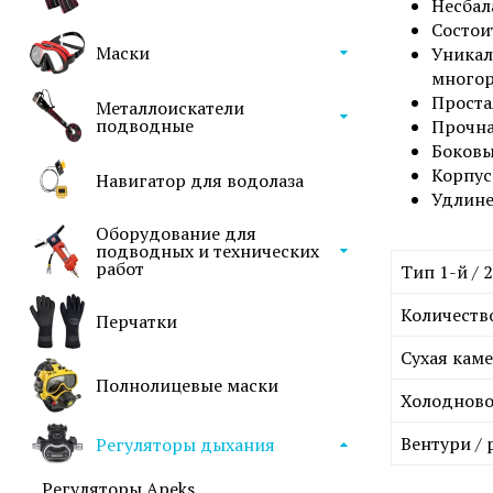
Несбал
Состои
Маски
Уникал
многор
Проста
Металлоискатели
подводные
Прочна
Боковы
Корпус
Навигатор для водолаза
Удлине
Оборудование для
подводных и технических
работ
Тип 1-й / 
Количество
Перчатки
Сухая кам
Полнолицевые маски
Холоднов
Вентури / 
Регуляторы дыхания
Регуляторы Apeks