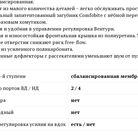
ансированная.
т из малого количества деталей – легко обслуживать пр
ьный запатентованный загубник Comfobite с нёбной пер
азовым хомутиком.
я и удобная в управлении регулировка Вентури.
я и износостойкая фронтальная крышка из полиуретана. 
е отверстия снижают риск free-flow.
 из усиленного поликарбоната.
нные дефлекторы с рассекателями уменьшают шум от пуз
2-й ступени
сбалансированная мембр
 портов ВД / НД
2 / 4
ера
нет
одный
нет
регулировка усилия на вдох
есть / нет