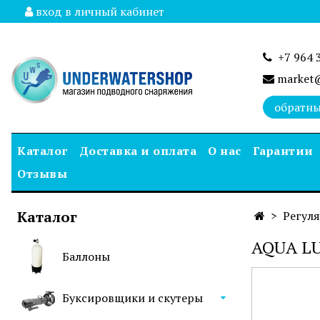
вход в личный кабинет
+7 964 
market@
обратны
Каталог
Доставка и оплата
О нас
Гарантии
Отзывы
Каталог
Регул
AQUA LU
Баллоны
Буксировщики и скутеры