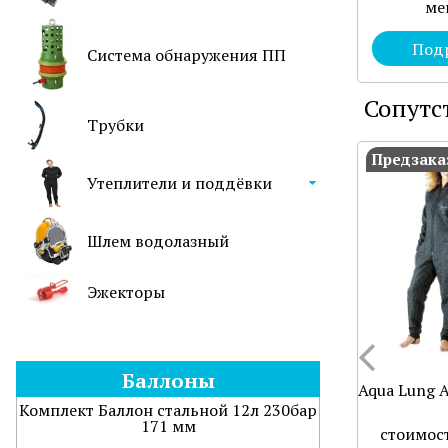
ме
Под
Система обнаружения ПП
Сопутс
Трубки
Предзака
Утеплители и поддёвки
Шлем водолазный
Эжекторы
Баллоны
Aqua Lung A
Комплект Баллон стальной 12л 230бар
171 мм
стоимост