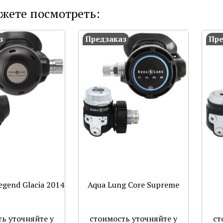
жете посмотреть:
з
Предзаказ
Пре
egend Glacia 2014
Aqua Lung Core Supreme
ь уточняйте у
стоимость уточняйте у
ст