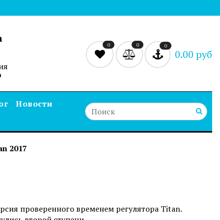
а
0
0
0
0.00 руб
ия
0
ог
Новости
an 2017
ерсия проверенного временем
регулятора Titan
.
улись второй ступени.