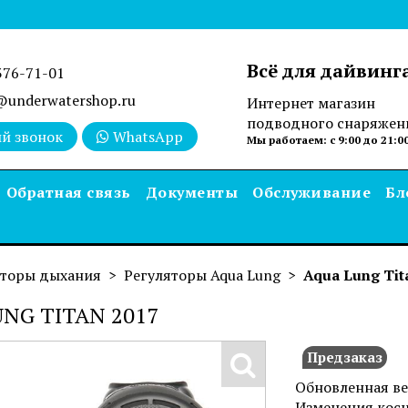
Всё для дайвинг
376-71-01
underwatershop.ru
Интернет магазин
подводного снаряжен
й звонок
WhatsApp
Мы работаем: с 9:00 до 21:0
Обратная связь
Документы
Обслуживание
Бл
яторы дыхания
Регуляторы Aqua Lung
Aqua Lung Tit
NG TITAN 2017
Предзаказ
Обновленная в
Изменения косн