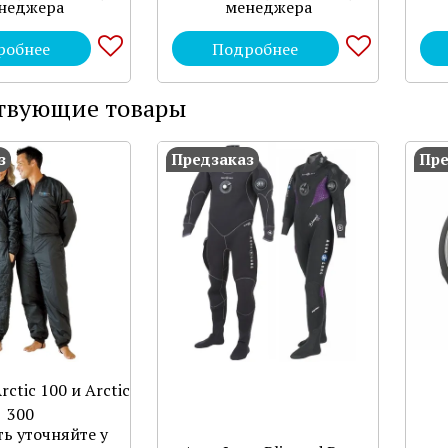
неджера
менеджера
робнее
Подробнее
твующие товары
з
Предзаказ
Пре
rctic 100 и Arctic
300
ь уточняйте у