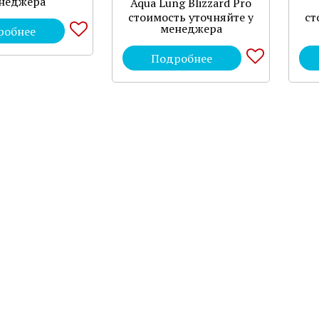
неджера
Aqua Lung Blizzard Pro
стоимость уточняйте у
ст
менеджера
робнее
Подробнее