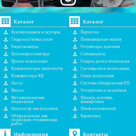
Каталог
Каталог
Буксировщики и скутеры
Перчатки
Гидрокостюмы сухие
Полнолицевые маски
Видеокамеры
Регуляторы дыхания
Декомпрессиметры
Сайдмаунты
Дроны подводные
Сварка, резка подводная
Компенсаторы плавучести
Светильники подводные
Компрессоры ВД
Связь подводная
Ласты
Система обнаружения ПП
Маски
Утеплители и поддёвки
Металлоискатели
Шланги, вентиля,
подводные
манифолды
Навигатор для водолаза
Шлем водолазный
Оборудование для
Барахолка
подводно-технических
работ
Информация
Контакты