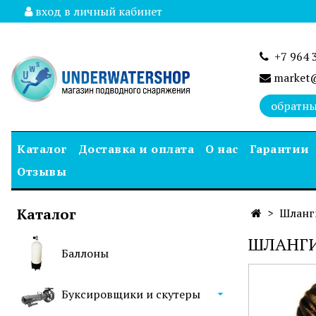
вход в личный кабинет
+7 964 
market@
обратны
Каталог
Доставка и оплата
О нас
Гарантии
Отзывы
Каталог
Шланг
ШЛАНГИ
Баллоны
Буксировщики и скутеры