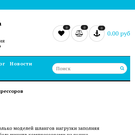
а
0
0
0
0.00 руб
ия
0
ог
Новости
рессоров
лько моделей шлангов нагрузки заполняя
большинств компрессорами на рынке.