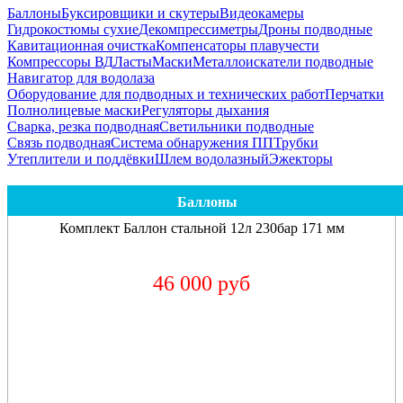
Баллоны
Буксировщики и скутеры
Видеокамеры
Гидрокостюмы сухие
Декомпрессиметры
Дроны подводные
Кавитационная очистка
Компенсаторы плавучести
Компрессоры ВД
Ласты
Маски
Металлоискатели подводные
Навигатор для водолаза
Оборудование для подводных и технических работ
Перчатки
Полнолицевые маски
Регуляторы дыхания
Сварка, резка подводная
Светильники подводные
Связь подводная
Система обнаружения ПП
Трубки
Утеплители и поддёвки
Шлем водолазный
Эжекторы
Баллоны
Комплект Баллон стальной 12л 230бар 171 мм
46 000 руб