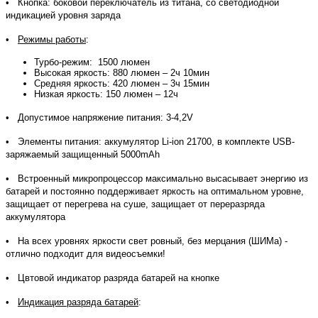
• Кнопка: боковой переключатель из титана, со светодиодной
индикацией уровня заряда
•
Режимы работы
:
Турбо-режим: 1500 люмен
Высокая яркость: 880 люмен – 2ч 10мин
Средняя яркость: 420 люмен – 3ч 15мин
Низкая яркость: 150 люмен – 12ч
• Допустимое напряжение питания: 3-4,2V
• Элементы питания: аккумулятор Li-ion 21700, в комплекте USB-
заряжаемый защищенный 5000mAh
• Встроенный микропроцессор максимально высасывает энергию из
батарей и постоянно поддерживает яркость на оптимальном уровне,
защищает от перегрева на суше, защищает от переразряда
аккумулятора
• На всех уровнях яркости свет ровный, без мерцания (ШИМа) -
отлично подходит для видеосъемки!
• Цвтовой индикатор разряда батарей на кнопке
•
Индикация разряда батарей
: