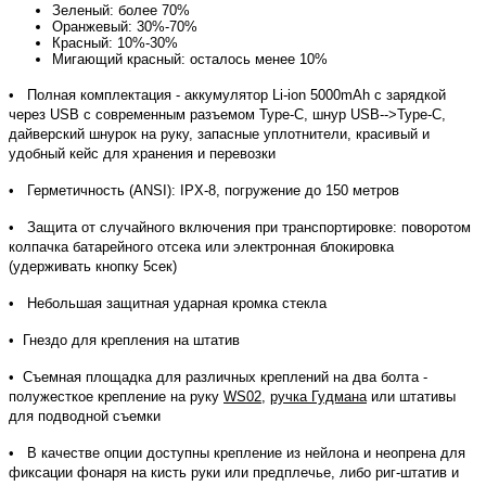
Зеленый: более 70%
Оранжевый: 30%-70%
Красный: 10%-30%
Мигающий красный: осталось менее 10%
• Полная комплектация - аккумулятор Li-ion 5000mAh с зарядкой
через USB с современным разъемом Type-C, шнур USB-->Type-C,
дайверский шнурок на руку, запасные уплотнители, красивый и
удобный кейс для хранения и перевозки
• Герметичность (ANSI): IPX-8, погружение до 150 метров
• Защита от случайного включения при транспортировке: поворотом
колпачка батарейного отсека или электронная блокировка
(удерживать кнопку 5сек)
• Небольшая защитная ударная кромка стекла
• Гнездо для крепления на штатив
• Съемная площадка для различных креплений на два болта -
полужесткое крепление на руку
WS02
,
ручка Гудмана
или штативы
для подводной съемки
• В качестве опции доступны крепление из нейлона и неопрена для
фиксации фонаря на кисть руки или предплечье, либо риг-штатив и