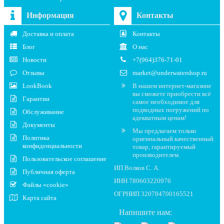
Информация
Контакты
Доставка и оплата
Контакты
Блог
О нас
Новости
+7(964)376-71-01
Отзывы
market@underwatershop.ru
LookBook
В нашем интернет-магазине
вы сможете приобрести всё
Гарантии
самое необходимое для
подводных погружений по
Обслуживание
адекватным ценам!
Документы
Мы предлагаем только
Политика
оригинальный качественный
конфиденциальности
товар, гарантируемый
производителем.
Пользовательское соглашение
ИП Волков С. А.
Публичная оферта
ИНН 780603220976
Файлы «cookie»
ОГРНИП 320784700165521
Карта сайта
Напишите нам: