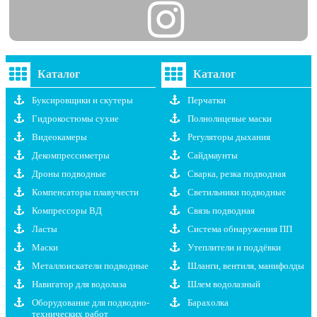
Каталог
Каталог
Буксировщики и скутеры
Перчатки
Гидрокостюмы сухие
Полнолицевые маски
Видеокамеры
Регуляторы дыхания
Декомпрессиметры
Сайдмаунты
Дроны подводные
Сварка, резка подводная
Компенсаторы плавучести
Светильники подводные
Компрессоры ВД
Связь подводная
Ласты
Система обнаружения ПП
Маски
Утеплители и поддёвки
Металлоискатели подводные
Шланги, вентиля, манифолды
Навигатор для водолаза
Шлем водолазный
Оборудование для подводно-
Барахолка
технических работ