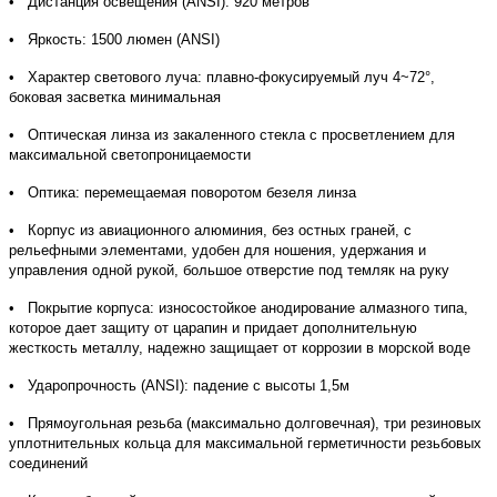
• Дистанция освещения (ANSI): 920 метров
• Яркость: 1500 люмен (ANSI)
• Характер светового луча: плавно-фокусируемый луч 4~72
°,
боковая засветка минимальная
• Оптическая линза из закаленного стекла с просветлением для
максимальной светопроницаемости
• Оптика: перемещаемая поворотом безеля линза
• Корпус из авиационного алюминия, без остных граней, с
рельефными элементами, удобен для ношения, удержания и
управления одной рукой, большое отверстие под темляк на руку
• Покрытие корпуса: износостойкое анодирование алмазного типа,
которое дает защиту от царапин и придает дополнительную
жесткость металлу, надежно защищает от коррозии в морской воде
• Ударопрочность (ANSI): падение с высоты 1,5м
• Прямоугольная резьба (максимально долговечная), три резиновых
уплотнительных кольца для максимальной герметичности резьбовых
соединений