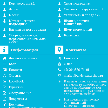
Компрессоры ВД
Связь подводная
Ласты
Система обнаружения ПП
Маски
Утеплители и поддёвки
Металлоискатели
Шланги, вентиля,
подводные
манифолды
Навигатор для водолаза
Шлем водолазный
Оборудование для
Барахолка
подводно-технических
работ
Информация
Контакты
Доставка и оплата
Контакты
Блог
О нас
Новости
+7(964)376-71-01
Отзывы
market@underwatershop.ru
LookBook
В нашем интернет-магазине
вы сможете приобрести всё
Гарантии
самое необходимое для
подводных погружений по
Обслуживание
адекватным ценам!
Документы
Мы предлагаем только
оригинальный
Политика
качественный товар,
конфиденциальности