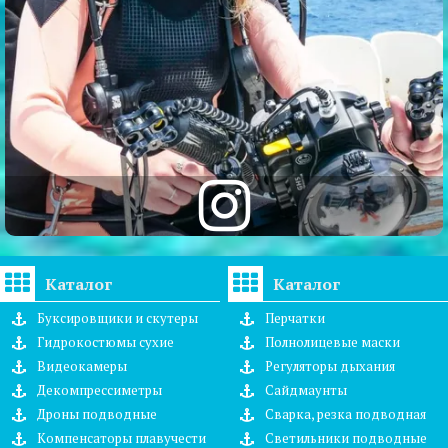
Каталог
Каталог
Буксировщики и скутеры
Перчатки
Гидрокостюмы сухие
Полнолицевые маски
Видеокамеры
Регуляторы дыхания
Декомпрессиметры
Сайдмаунты
Дроны подводные
Сварка, резка подводная
Компенсаторы плавучести
Светильники подводные