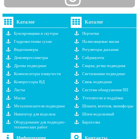
Каталог
Каталог
Буксировщики и скутеры
Перчатки
Гидрокостюмы сухие
Полнолицевые маски
Видеокамеры
Регуляторы дыхания
Декомпрессиметры
Сайдмаунты
Дроны подводные
Сварка, резка подводная
Компенсаторы плавучести
Светильники подводные
Компрессоры ВД
Связь подводная
Ласты
Система обнаружения ПП
Маски
Утеплители и поддёвки
Металлоискатели подводные
Шланги, вентиля, манифолды
Навигатор для водолаза
Шлем водолазный
Оборудование для подводно-
Барахолка
технических работ
Информация
Контакты