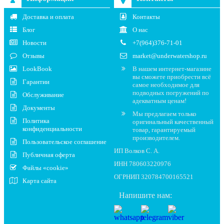
Доставка и оплата
Контакты
Блог
О нас
Новости
+7(964)376-71-01
Отзывы
market@underwatershop.ru
LookBook
В нашем интернет-магазине
вы сможете приобрести всё
Гарантии
самое необходимое для
подводных погружений по
Обслуживание
адекватным ценам!
Документы
Мы предлагаем только
Политика
оригинальный качественный
конфиденциальности
товар, гарантируемый
производителем.
Пользовательское соглашение
ИП Волков С. А.
Публичная оферта
ИНН 780603220976
Файлы «cookie»
ОГРНИП 320784700165521
Карта сайта
Напишите нам: