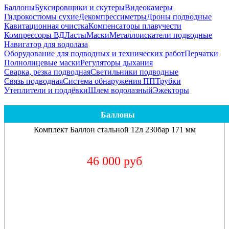
Баллоны
Буксировщики и скутеры
Видеокамеры
Гидрокостюмы сухие
Декомпрессиметры
Дроны подводные
Кавитационная очистка
Компенсаторы плавучести
Компрессоры ВД
Ласты
Маски
Металлоискатели подводные
Навигатор для водолаза
Оборудование для подводных и технических работ
Перчатки
Полнолицевые маски
Регуляторы дыхания
Сварка, резка подводная
Светильники подводные
Связь подводная
Система обнаружения ПП
Трубки
Утеплители и поддёвки
Шлем водолазный
Эжекторы
Баллоны
Комплект Баллон стальной 12л 230бар 171 мм
46 000 руб