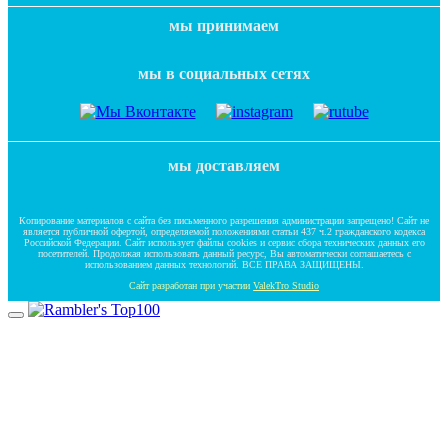
мы принимаем
мы в социальных сетях
мы доставляем
Копирование материалов с сайта без письменного разрешения администрации запрещено! Сайт не
является публичной офертой, определяемой положениями статьи 437 ч.2 гражданского кодекса
Российской Федерации. Сайт использует файлы cookies и сервис сбора технических данных его
посетителей. Продолжая использовать данный ресурс, Вы автоматически соглашаетесь с
использованием данных технологий. ВСЕ ПРАВА ЗАЩИЩЕНЫ.
Сайт разработан при участии
ValekTro Studio