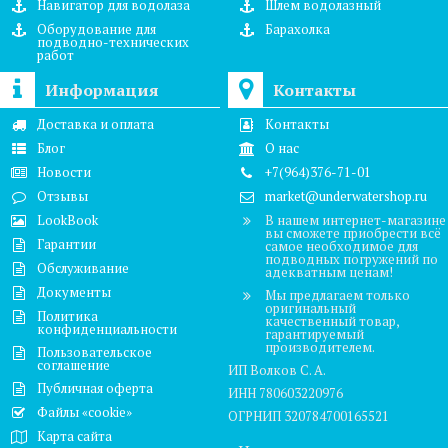
Навигатор для водолаза
Шлем водолазный
Оборудование для
Барахолка
подводно-технических
работ
Информация
Контакты
Доставка и оплата
Контакты
Блог
О нас
Новости
+7(964)376-71-01
Отзывы
market@underwatershop.ru
LookBook
В нашем интернет-магазине
вы сможете приобрести всё
Гарантии
самое необходимое для
подводных погружений по
Обслуживание
адекватным ценам!
Документы
Мы предлагаем только
оригинальный
Политика
качественный товар,
конфиденциальности
гарантируемый
производителем.
Пользовательское
соглашение
ИП Волков С. А.
Публичная оферта
ИНН 780603220976
Файлы «cookie»
ОГРНИП 320784700165521
Карта сайта