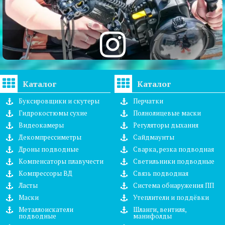
Каталог
Каталог
Буксировщики и скутеры
Перчатки
Гидрокостюмы сухие
Полнолицевые маски
Видеокамеры
Регуляторы дыхания
Декомпрессиметры
Сайдмаунты
Дроны подводные
Сварка, резка подводная
Компенсаторы плавучести
Светильники подводные
Компрессоры ВД
Связь подводная
Ласты
Система обнаружения ПП
Маски
Утеплители и поддёвки
Металлоискатели
Шланги, вентиля,
подводные
манифолды