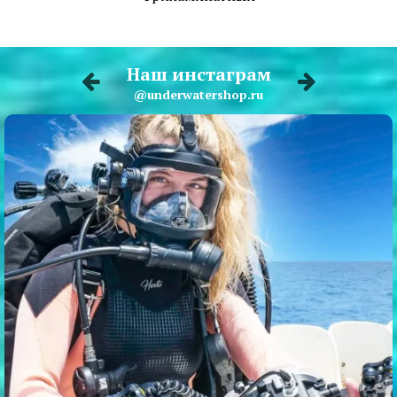
Наш инстаграм
@underwatershop.ru