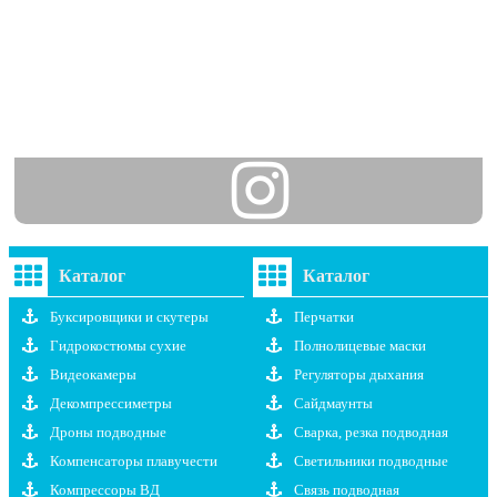
Каталог
Каталог
Буксировщики и скутеры
Перчатки
Гидрокостюмы сухие
Полнолицевые маски
Видеокамеры
Регуляторы дыхания
Декомпрессиметры
Сайдмаунты
Дроны подводные
Сварка, резка подводная
Компенсаторы плавучести
Светильники подводные
Компрессоры ВД
Связь подводная