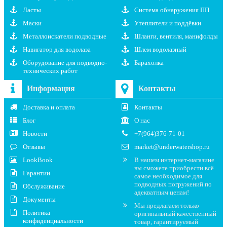
Ласты
Система обнаружения ПП
Маски
Утеплители и поддёвки
Металлоискатели подводные
Шланги, вентиля, манифолды
Навигатор для водолаза
Шлем водолазный
Оборудование для подводно-
Барахолка
технических работ
Информация
Контакты
Доставка и оплата
Контакты
Блог
О нас
Новости
+7(964)376-71-01
Отзывы
market@underwatershop.ru
LookBook
В нашем интернет-магазине
вы сможете приобрести всё
Гарантии
самое необходимое для
подводных погружений по
Обслуживание
адекватным ценам!
Документы
Мы предлагаем только
Политика
оригинальный качественный
конфиденциальности
товар, гарантируемый