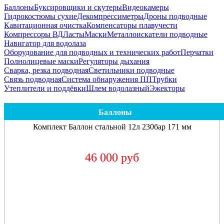
Баллоны
Буксировщики и скутеры
Видеокамеры
Гидрокостюмы сухие
Декомпрессиметры
Дроны подводные
Кавитационная очистка
Компенсаторы плавучести
Компрессоры ВД
Ласты
Маски
Металлоискатели подводные
Навигатор для водолаза
Оборудование для подводных и технических работ
Перчатки
Полнолицевые маски
Регуляторы дыхания
Сварка, резка подводная
Светильники подводные
Связь подводная
Система обнаружения ПП
Трубки
Утеплители и поддёвки
Шлем водолазный
Эжекторы
Баллоны
Комплект Баллон стальной 12л 230бар 171 мм
46 000 руб