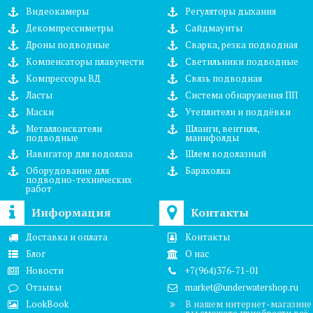
Видеокамеры
Регуляторы дыхания
Декомпрессиметры
Сайдмаунты
Дроны подводные
Сварка, резка подводная
Компенсаторы плавучести
Светильники подводные
Компрессоры ВД
Связь подводная
Ласты
Система обнаружения ПП
Маски
Утеплители и поддёвки
Металлоискатели
Шланги, вентиля,
подводные
манифолды
Навигатор для водолаза
Шлем водолазный
Оборудование для
Барахолка
подводно-технических
работ
Информация
Контакты
Доставка и оплата
Контакты
Блог
О нас
Новости
+7(964)376-71-01
Отзывы
market@underwatershop.ru
LookBook
В нашем интернет-магазине
вы сможете приобрести всё