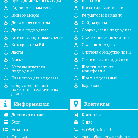
Буксировщики и скутеры
Перчатки
Гидрокостюмы сухие
Полнолицевые маски
Видеокамеры
Регуляторы дыхания
Декомпрессиметры
Сайдмаунты
Дроны подводные
Сварка, резка подводная
Компенсаторы плавучести
Светильники подводные
Компрессоры ВД
Связь подводная
Ласты
Система обнаружения ПП
Маски
Утеплители и поддёвки
Металлоискатели
Шланги, вентиля,
подводные
манифолды
Навигатор для водолаза
Шлем водолазный
Оборудование для
Барахолка
подводно-технических
работ
Информация
Контакты
Доставка и оплата
Контакты
Блог
О нас
Новости
+7(964)376-71-01
Отзывы
market@underwatershop.ru