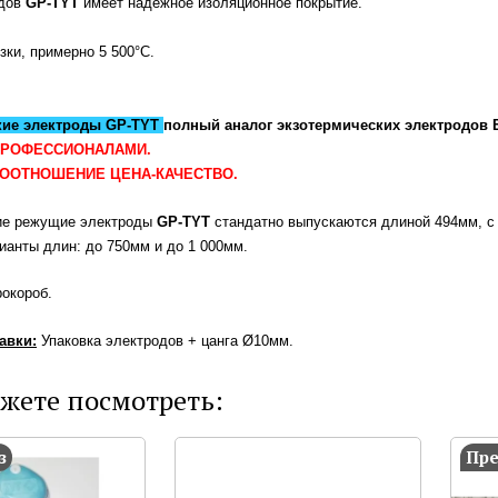
одов
GP-TYT
имеет надежное изоляционное покрытие.
зки, примерно 5 500°C.
кие электроды GP-TYT
полный аналог экзотермических электродов 
ПРОФЕССИОНАЛАМИ.
ООТНОШЕНИЕ ЦЕНА-КАЧЕСТВО.
ие режущие электроды
GP-TYT
стандатно выпускаются длиной 494мм, с
анты длин: до 750мм и до 1 000мм.
окороб.
авки:
Упаковка электродов + цанга Ø10мм.
жете посмотреть:
з
Пре