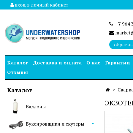
вход в личный кабинет
+7 964 
market@
обратны
Каталог
Доставка и оплата
О нас
Гарантии
Отзывы
Каталог
Сварка
ЭКЗОТЕ
Баллоны
Буксировщики и скутеры