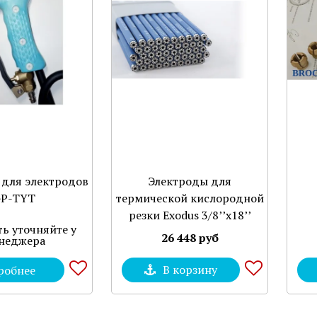
 для электродов
Электроды для
P-TYT
термической кислородной
резки Exodus 3/8’’x18’’
ь уточняйте у
26 448 руб
неджера
робнее
В корзину