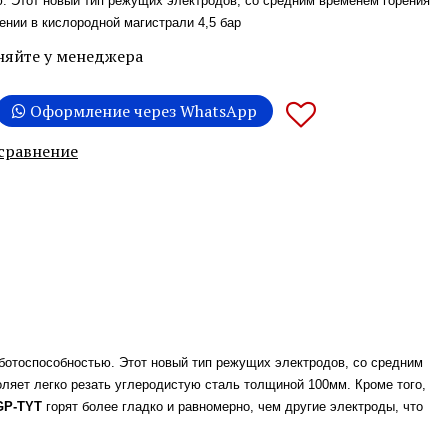
. Этот новый тип режущих электродов, со средним временем горения
ении в кислородной магистрали 4,5 бар
няйте у менеджера
Оформление через WhatsApp
 сравнение
отоспособностью. Этот новый тип режущих электродов, со средним
оляет легко резать углеродистую сталь толщиной 100мм. Кроме того,
GP-TYT
горят более гладко и равномерно, чем другие электроды, что