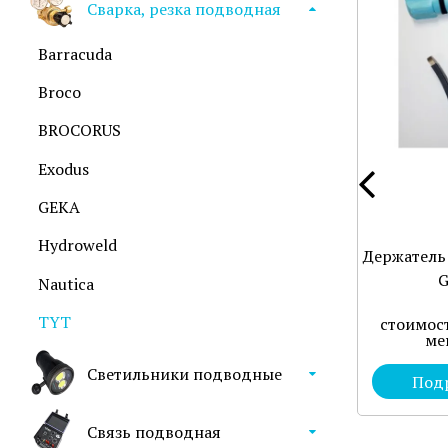
Сварка, резка подводная
Barracuda
Broco
BROCORUS
Exodus
GEKA
Hydroweld
Держатель
G
Nautica
TYT
стоимост
ме
Светильники подводные
Под
Связь подводная