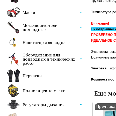
Трубка электр
Маски
Температура ре
Внимание!
Металлоискатели
подводные
Экзотермичес
ПРОВЕРЕНО 
ИДЕАЛЬНОЕ С
Навигатор для водолаза
Экзотермическ
Оборудование для
Возможные вари
подводных и технических
работ
Упаковка:
Гофр
Перчатки
Комплект пост
Полнолицевые маски
Еще мо
Регуляторы дыхания
Предзака