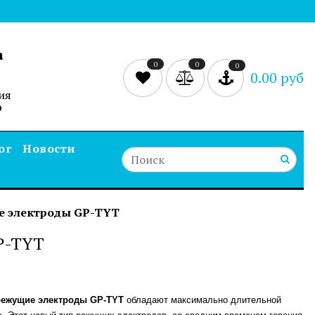
а
0
0
0
0.00 руб
ия
0
ог
Новости
е электроды GP-TYT
P-TYT
режущие электроды GP-TYT
обладают максимально длительной